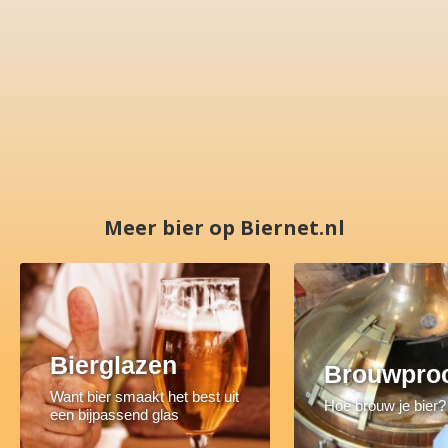
Meer bier op Biernet.nl
Bierglazen
Brouwpro
Want bier smaakt het best uit
Hoe brouw je bier?
een bijpassend glas