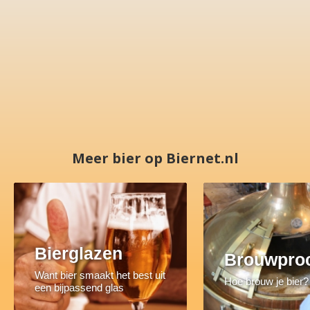
Meer bier op Biernet.nl
Bierglazen
Brouwpro
Want bier smaakt het best uit
Hoe brouw je bier?
een bijpassend glas