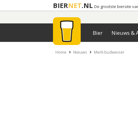
BIER
NET
.NL
De grootste biersite v
Bier
Nieuws & A
Home
Nieuws
Merk:budweiser