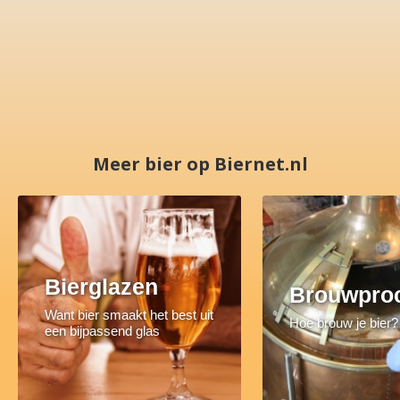
Meer bier op Biernet.nl
Bierglazen
Brouwpro
Want bier smaakt het best uit
Hoe brouw je bier?
een bijpassend glas