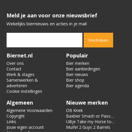
​​​​​​​Meld je aan voor onze nieuwsbrief
Wekelijks biernieuws en acties in je mail
Verification code:
2137
Biernet.nl
Populair
Over ons
Bier merken
Contact
Bier aanbiedingen
Werk & stages
Bier nieuws
Samenwerken &
Bier shop
adverteren
Bier agenda
Cookie instellingen
Algemeen
Nieuwe merken
Algemene Voorwaarden
DB Kriek
Copyright
Baxbier Smash or Pass:
Links
Strata
Uiltje Take my Horse to
Jouw eigen account
the Hotel Room
Muifel 2 Guys 2 Barrels