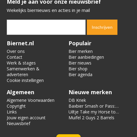
​​​​​​​Meld je aan voor onze nieuwsbrief
Wekelijks biernieuws en acties in je mail
Verification code:
7255
Biernet.nl
Populair
Over ons
Bier merken
Contact
Bier aanbiedingen
Werk & stages
Bier nieuws
Samenwerken &
Bier shop
adverteren
Bier agenda
Cookie instellingen
Algemeen
Nieuwe merken
Algemene Voorwaarden
DB Kriek
Copyright
Baxbier Smash or Pass:
Links
Strata
Uiltje Take my Horse to
Jouw eigen account
the Hotel Room
Muifel 2 Guys 2 Barrels
Nieuwsbrief