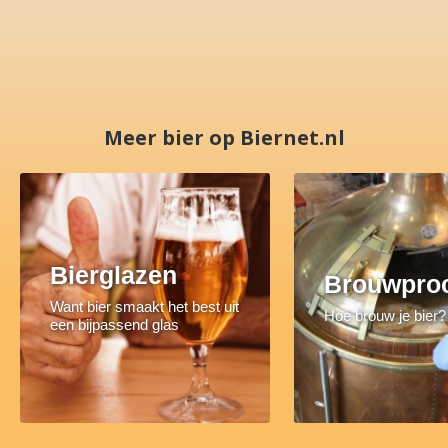
Meer bier op Biernet.nl
Bierglazen
Brouwpro
Want bier smaakt het best uit
Hoe brouw je bier?
een bijpassend glas