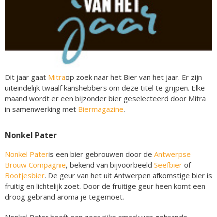
Dit jaar gaat
Mitra
op zoek naar het Bier van het jaar. Er zijn
uiteindelijk twaalf kanshebbers om deze titel te grijpen. Elke
maand wordt er een bijzonder bier geselecteerd door Mitra
in samenwerking met
Biermagazine
.
Nonkel Pater
Nonkel Pater
is een bier gebrouwen door de
Antwerpse
Brouw Compagnie
, bekend van bijvoorbeeld
Seefbier
of
Bootjesbier
. De geur van het uit Antwerpen afkomstige bier is
fruitig en lichtelijk zoet. Door de fruitige geur heen komt een
droog gebrand aroma je tegemoet.
Nonkel Pater heeft een zeer rijke smaak van gebrande