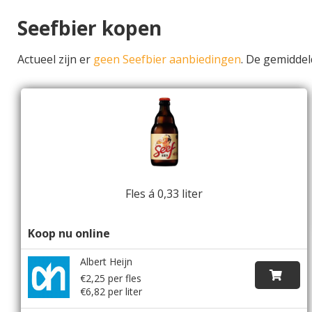
Seefbier kopen
Actueel zijn er
geen Seefbier aanbiedingen
. De gemidde
Fles á 0,33 liter
Koop nu online
Albert Heijn
€2,25 per fles
€6,82 per liter