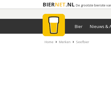
BIER
NET
.NL
De grootste biersite v
Bier
Nieuws & A
Home
Merken
Seefbier