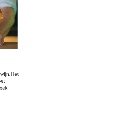
wijn. Het
oet
week