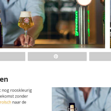
ren
t nog rooskleurig
oekomst zonder
rolsch
naar de