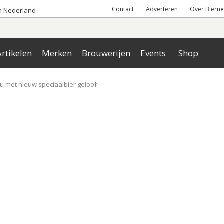
Contact
Adverteren
Over Bierne
an Nederland
rtikelen
Merken
Brouwerijen
Events
Shop
u met nieuw speciaalbier geloof