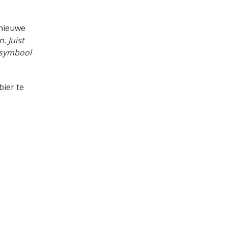
 nieuwe
. Juist
j symbool
ier te