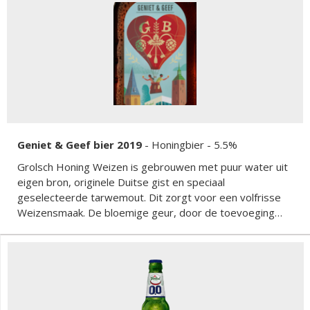
Geniet & Geef bier 2019
-
Honingbier
- 5.5%
Grolsch Honing Weizen is gebrouwen met puur water uit
eigen bron, originele Duitse gist en speciaal
geselecteerde tarwemout. Dit zorgt voor een volfrisse
Weizensmaak. De bloemige geur, door de toevoeging
van honing, geeft een bijzonder samenspel met het
aroma van sinaasappel en rozemarijn. De zacht zoete
afdronk maakt dit verfrissende en unieke speciaalbier
met een alcoholpercentage van 5,5% helemaal af.