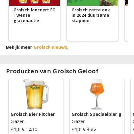
Grolsch lanceert FC
Grolsch zette ook
Gr
Twente
in 2024 duurzame
T
glazenactie
stappen
s
Bekijk meer
Grolsch nieuws
.
Producten van Grolsch Geloof
Grolsch Bier Pitcher
Grolsch Speciaalbier glas
Glazen
Glazen
Prijs: € 12,15
Prijs: € 4,95