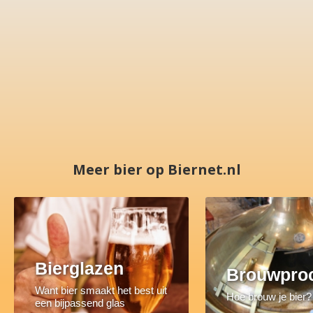
Meer bier op Biernet.nl
Bierglazen
Brouwpro
Want bier smaakt het best uit
Hoe brouw je bier?
een bijpassend glas