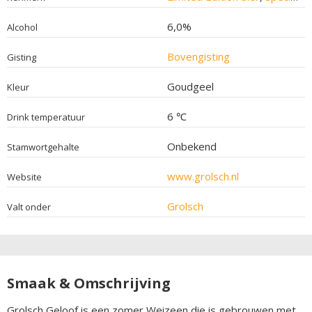
6,0%
Alcohol
Bovengisting
Gisting
Goudgeel
Kleur
6 ℃
Drink temperatuur
Onbekend
Stamwortgehalte
www.grolsch.nl
Website
Grolsch
Valt onder
Smaak & Omschrijving
Grolsch Geloof is een zomer Weizeen die is gebrouwen met