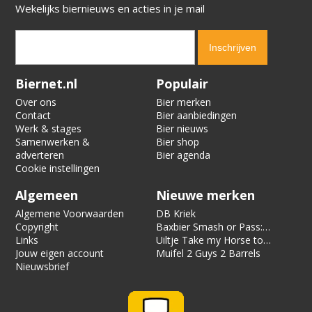
Wekelijks biernieuws en acties in je mail
Verification code:
8345
Biernet.nl
Populair
Over ons
Bier merken
Contact
Bier aanbiedingen
Werk & stages
Bier nieuws
Samenwerken &
Bier shop
adverteren
Bier agenda
Cookie instellingen
Algemeen
Nieuwe merken
Algemene Voorwaarden
DB Kriek
Copyright
Baxbier Smash or Pass:
Links
Strata
Uiltje Take my Horse to
Jouw eigen account
the Hotel Room
Muifel 2 Guys 2 Barrels
Nieuwsbrief