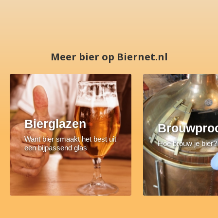
Meer bier op Biernet.nl
Bierglazen
Brouwpro
Want bier smaakt het best uit
Hoe brouw je bier?
een bijpassend glas