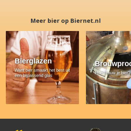
Meer bier op Biernet.nl
Bierglazen
Brouwpro
Want bier smaakt het best uit
Hoe brouw je bier?
een bijpassend glas