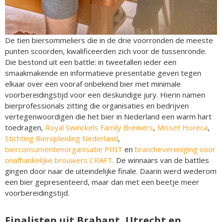
De tien biersommeliers die in de drie voorronden de meeste
punten scoorden, kwalificeerden zich voor de tussenronde.
Die bestond uit een battle: in tweetallen ieder een
smaakmakende en informatieve presentatie geven tegen
elkaar over een vooraf onbekend bier met minimale
voorbereidingstijd voor een deskundige jury. Hierin namen
bierprofessionals zitting die organisaties en bedrijven
vertegenwoordigen die het bier in Nederland een warm hart
toedragen,
Royal Swinckels Family Brewers
,
Misset Horeca
,
Stichting Bieropleiding Nederland
,
bierconsumentenorganisatie PINT
en
branchevereniging voor
onafhankelijke brouwers CRAFT
. De winnaars van de battles
gingen door naar de uiteindelijke finale. Daarin werd wederom
een bier gepresenteerd, maar dan met een beetje meer
voorbereidingstijd.
Finalisten uit Brabant, Utrecht en