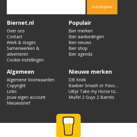
Verification code:
7328
Biernet.nl
Populair
Over ons
Bier merken
Contact
Bier aanbiedingen
Werk & stages
Bier nieuws
Samenwerken &
Bier shop
adverteren
Bier agenda
Cookie instellingen
Algemeen
Nieuwe merken
Algemene Voorwaarden
DB Kriek
Copyright
Baxbier Smash or Pass:
Links
Strata
Uiltje Take my Horse to
Jouw eigen account
the Hotel Room
Muifel 2 Guys 2 Barrels
Nieuwsbrief