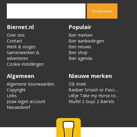
Verification code:
4202
Biernet.nl
Populair
Over ons
Bier merken
Contact
Bier aanbiedingen
Werk & stages
Bier nieuws
Samenwerken &
Bier shop
adverteren
Bier agenda
Cookie instellingen
Algemeen
Nieuwe merken
Algemene Voorwaarden
DB Kriek
Copyright
Baxbier Smash or Pass:
Links
Strata
Uiltje Take my Horse to
Jouw eigen account
the Hotel Room
Muifel 2 Guys 2 Barrels
Nieuwsbrief