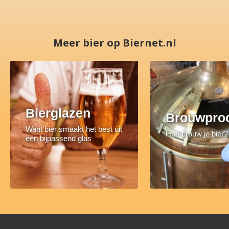
Meer bier op Biernet.nl
Bierglazen
Brouwpro
Want bier smaakt het best uit
Hoe brouw je bier?
een bijpassend glas