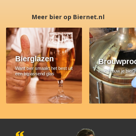
Meer bier op Biernet.nl
Bierglazen
Brouwpro
Want bier smaakt het best uit
Hoe brouw je bier?
een bijpassend glas