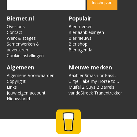
Verification code:
9186
Biernet.nl
Populair
Over ons
Bier merken
Contact
Bier aanbiedingen
Werk & stages
Bier nieuws
Samenwerken &
Bier shop
adverteren
Bier agenda
Cookie instellingen
Algemeen
Nieuwe merken
Algemene Voorwaarden
Baxbier Smash or Pass:
Copyright
Strata
Uiltje Take my Horse to
Links
the Hotel Room
Muifel 2 Guys 2 Barrels
Jouw eigen account
vandeStreek Tranentrekker
Nieuwsbrief