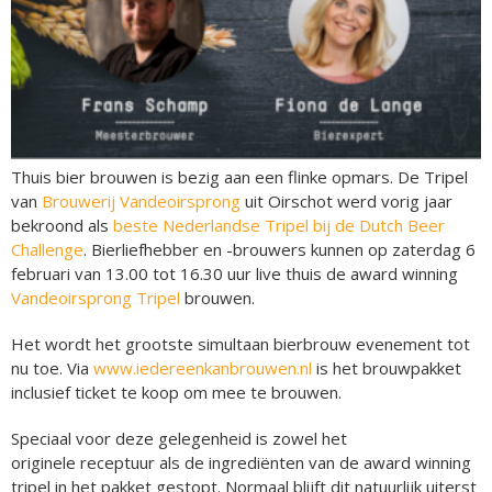
Thuis bier brouwen is bezig aan een flinke opmars. De Tripel
van
Brouwerij Vandeoirsprong
uit Oirschot werd vorig jaar
bekroond als
beste Nederlandse Tripel bij de Dutch Beer
Challenge
. Bierliefhebber en -brouwers kunnen op zaterdag 6
februari van 13.00 tot 16.30 uur live thuis de award winning
Vandeoirsprong Tripel
brouwen.
Het wordt het grootste simultaan bierbrouw evenement tot
nu toe. Via
www.iedereenkanbrouwen.nl
is het brouwpakket
inclusief ticket te koop om mee te brouwen.
Speciaal voor deze gelegenheid is zowel het
originele receptuur als de ingrediënten van de award winning
tripel in het pakket gestopt. Normaal blijft dit natuurlijk uiterst