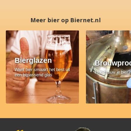
Meer bier op Biernet.nl
Bierglazen
Brouwpro
Want bier smaakt het best uit
Hoe brouw je bier?
een bijpassend glas