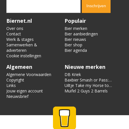
Verification code:
5368
Biernet.nl
Populair
Over ons
Bier merken
Contact
Bier aanbiedingen
Werk & stages
Bier nieuws
Samenwerken &
Bier shop
adverteren
Bier agenda
Cookie instellingen
Algemeen
Nieuwe merken
Algemene Voorwaarden
DB Kriek
Copyright
Baxbier Smash or Pass:
Links
Strata
Uiltje Take my Horse to
Jouw eigen account
the Hotel Room
Muifel 2 Guys 2 Barrels
Nieuwsbrief