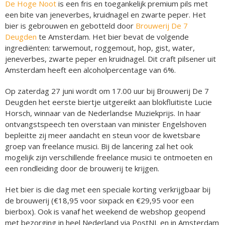
De Hoge Noot
is een fris en toegankelijk premium pils met
een bite van jeneverbes, kruidnagel en zwarte peper. Het
bier is gebrouwen en gebotteld door
Brouwerij De 7
Deugden
te Amsterdam. Het bier bevat de volgende
ingrediënten: tarwemout, roggemout, hop, gist, water,
jeneverbes, zwarte peper en kruidnagel. Dit craft pilsener uit
Amsterdam heeft een alcoholpercentage van 6%.
Op zaterdag 27 juni wordt om 17.00 uur bij Brouwerij De 7
Deugden het eerste biertje uitgereikt aan blokfluitiste Lucie
Horsch, winnaar van de Nederlandse Muziekprijs. In haar
ontvangstspeech ten overstaan van minister Engelshoven
bepleitte zij meer aandacht en steun voor de kwetsbare
groep van freelance musici. Bij de lancering zal het ook
mogelijk zijn verschillende freelance musici te ontmoeten en
een rondleiding door de brouwerij te krijgen.
Het bier is die dag met een speciale korting verkrijgbaar bij
de brouwerij (€18,95 voor sixpack en €29,95 voor een
bierbox). Ook is vanaf het weekend de webshop geopend
met bezorging in heel Nederland via PostNL en in Amsterdam