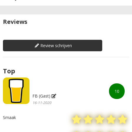
Reviews
Review schrijven
Top
10
FB (Gast)
16-11-2020
Smaak