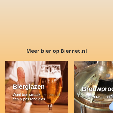
Meer bier op Biernet.nl
Bierglazen
Brouwpro
Want bier smaakt het best uit
Hoe brouw je bier?
een bijpassend glas