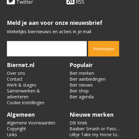
Twitter
RSS
​​​​​​​Meld je aan voor onze nieuwsbrief
Wekelijks biernieuws en acties in je mail
Verification code:
9255
Biernet.nl
Populair
Over ons
Bier merken
Contact
Bier aanbiedingen
Werk & stages
Bier nieuws
Samenwerken &
Bier shop
adverteren
Bier agenda
Cookie instellingen
Algemeen
Nieuwe merken
Algemene Voorwaarden
DB Kriek
Copyright
Baxbier Smash or Pass:
Links
Strata
Uiltje Take my Horse to