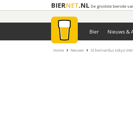
BIER
NET
.NL
De grootste biersite v
Bier
Nieuws & A
Home
Nieuws
St bernardus tokyo mit