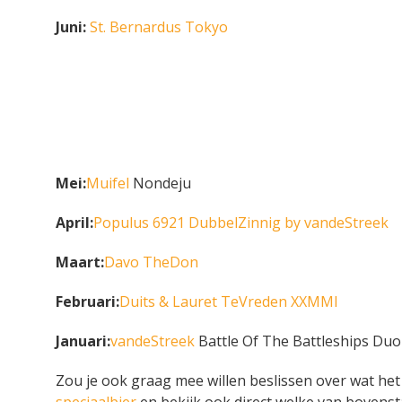
Juni:
St. Bernardus Tokyo
Mei:
Muifel
Nondeju
April:
Populus 6921 DubbelZinnig by vandeStreek
Maart:
Davo
The
Don
Februari:
D
uits & Lauret TeVreden XXMMI
Januari:
vandeStreek
Battle Of The Battleships Du
Zou je ook graag mee willen beslissen over wat het
speciaalbier
en bekijk ook direct welke van bovenst