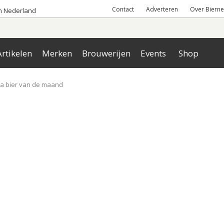
Contact
Adverteren
Over Bierne
an Nederland
rtikelen
Merken
Brouwerijen
Events
Shop
ra bier van de maand