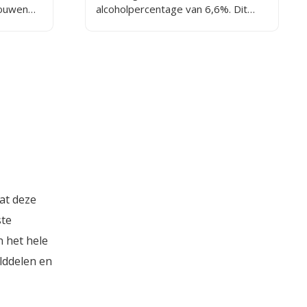
kruidige nasmaak die uitnodigt tot
rouwen
alcoholpercentage van 6,6%. Dit
een volgende slok. Dit bier
op. Het
zeer fruitige bier is gebrouwen met
combineert ambacht met
d gehopte
50% Amarillo en de andere 50% is
gezelligheid en is daarmee dé
elke week weer anders.
borrelgenoot bij uitstek.
at deze
ste
n het hele
lddelen en