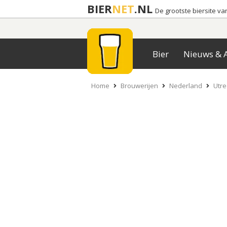
BIER
NET
.NL
De grootste biersite v
Bier
Nieuws & A
Home
Brouwerijen
Nederland
Utre