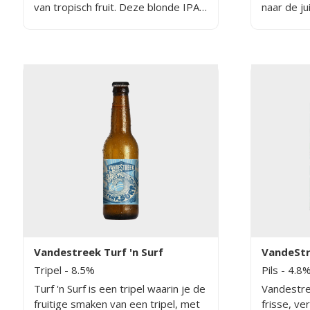
van tropisch fruit. Deze blonde IPA
naar de j
is perfect voor een moment van
ingrediënt
genieten en doorhalen.
bier. Het 
modern al
mét een d
goed geluk
Vandestreek Turf 'n Surf
VandeStr
Tripel
- 8.5%
Pils
- 4.8
Turf 'n Surf is een tripel waarin je de
Vandestre
fruitige smaken van een tripel, met
frisse, v