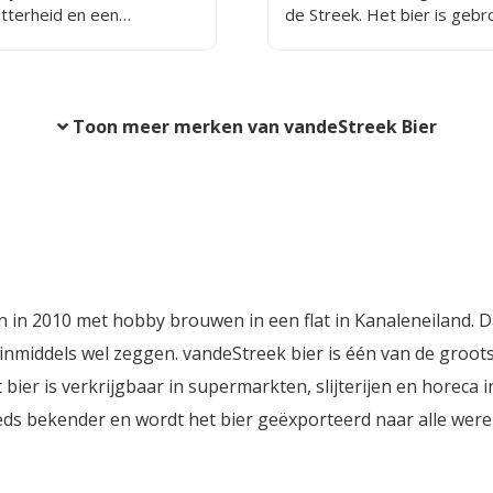
itterheid en een
de Streek. Het bier is geb
m hoparoma. Het bier
met biologische tarwe en h
lichte, fruitige toets en
is een heerlijk frisse, goe
e afdronk.
dorstlesser!
Toon meer merken van vandeStreek Bier
n in 2010 met hobby brouwen in een flat in Kanaleneiland. D
inmiddels wel zeggen. vandeStreek bier is één van de groot
ier is verkrijgbaar in supermarkten, slijterijen en horeca i
ds bekender en wordt het bier geëxporteerd naar alle were