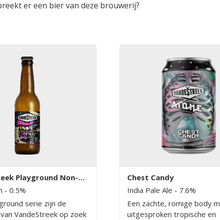
breekt er een bier van deze brouwerij?
eek Playground Non-
Chest Candy
 IPA
rm
- 0.5%
India Pale Ale
- 7.6%
ground serie zijn de
Een zachte, romige body m
van VandeStreek op zoek
uitgesproken tropische en