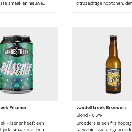
uiste smaak en nieuwe
citrusachtige hoptonen, dan
en voor hun alcoholvrije
inzet van moderne New Ze
is een uitdaging om een
hop. Ondanks het stevige
coholvrij bier te maken
alcoholpercentage blijft het
ikke hopsmaak, en dat is
verrassend toegankelijk en
t al zeggen ze zelf.
gevaarlijk doordrinkbaar, 
fluweelzacht mondgevoel e
sappige hopkarakter.
eek Pilsener
vandeStreek Broeders
%
Blond
- 6.5%
ek Pilsener heeft een
Broeders is een fris hoppig
erfijnde smaak met een
tarwebier van de gebroede