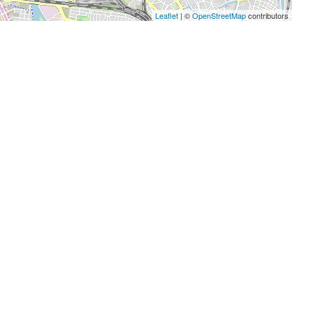
Leaflet
| ©
OpenStreetMap
contributors