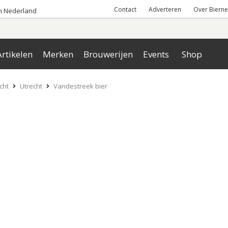
Contact
Adverteren
Over Bierne
an Nederland
rtikelen
Merken
Brouwerijen
Events
Shop
cht
Utrecht
Vandestreek bier