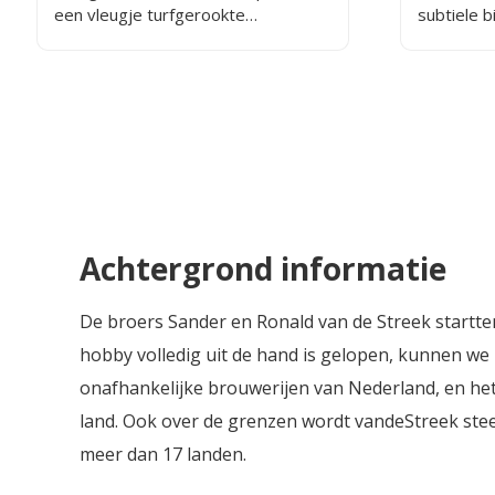
een vleugje turfgerookte
subtiele b
whiskymout en een snufje zeezout
aangenaa
proeft.
heeft een 
een zacht
Achtergrond informatie
De broers Sander en Ronald van de Streek startte
hobby volledig uit de hand is gelopen, kunnen we 
onafhankelijke brouwerijen van Nederland, en het b
land. Ook over de grenzen wordt vandeStreek stee
meer dan 17 landen.