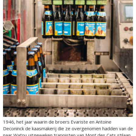
1946, het jaar waarin de broers Evariste en Antoine
Deconinck de kaasmakerij die ze overgenomen hadden van de
naar Watou uitgeweken trappisten van Mont des Cats stilaan