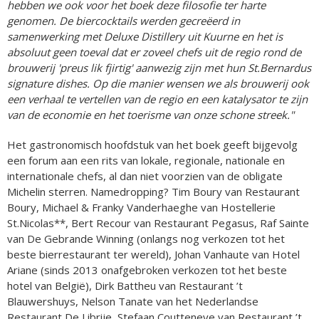
hebben we ook voor het boek deze filosofie ter harte
genomen. De biercocktails werden gecreëerd in
samenwerking met Deluxe Distillery uit Kuurne en het is
absoluut geen toeval dat er zoveel chefs uit de regio rond de
brouwerij 'preus lik fjirtig' aanwezig zijn met hun St.Bernardus
signature dishes. Op die manier wensen we als brouwerij ook
een verhaal te vertellen van de regio en een katalysator te zijn
van de economie en het toerisme van onze schone streek."
Het gastronomisch hoofdstuk van het boek geeft bijgevolg
een forum aan een rits van lokale, regionale, nationale en
internationale chefs, al dan niet voorzien van de obligate
Michelin sterren. Namedropping? Tim Boury van Restaurant
Boury, Michael & Franky Vanderhaeghe van Hostellerie
St.Nicolas**, Bert Recour van Restaurant Pegasus, Raf Sainte
van De Gebrande Winning (onlangs nog verkozen tot het
beste bierrestaurant ter wereld), Johan Vanhaute van Hotel
Ariane (sinds 2013 onafgebroken verkozen tot het beste
hotel van België), Dirk Battheu van Restaurant ’t
Blauwershuys, Nelson Tanate van het Nederlandse
Restaurant De Librije, Stefaan Coutteneye van Restaurant ’t