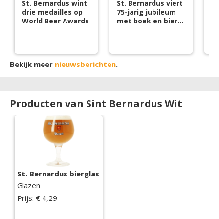
St. Bernardus wint
St. Bernardus viert
Be
drie medailles op
75-jarig jubileum
r
World Beer Awards
met boek en bier
va
op blik
Bekijk meer
nieuwsberichten
.
Producten van Sint Bernardus Wit
St. Bernardus bierglas
Glazen
Prijs: € 4,29