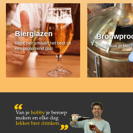
Bierglazen
Brouwpro
Want bier smaakt het best uit
Hoe brouw je bier?
een bijpassend glas