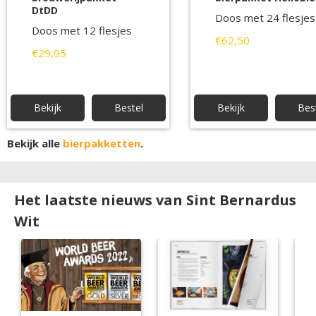
DtDD
Doos met 24 flesjes
Doos met 12 flesjes
€62,50
€29,95
Bekijk
Bestel
Bekijk
Bes
Bekijk alle
bierpakketten
.
Het laatste nieuws van Sint Bernardus
Wit