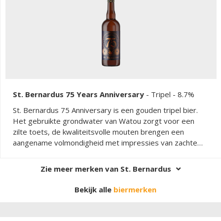
St. Bernardus 75 Years Anniversary
-
Tripel
- 8.7%
St. Bernardus 75 Anniversary is een gouden tripel bier.
Het gebruikte grondwater van Watou zorgt voor een
zilte toets, de kwaliteitsvolle mouten brengen een
aangename volmondigheid met impressies van zachte
kandij & nougat en dankzij de unieke gist bevat het aroma
de frisse fruitigheid van boomvruchten als banaan, rode
Zie meer merken van St. Bernardus
appel en peer. De gebalanceerde afdronk wordt mooi
aangevuld met de geraffineerde bitterheid van de hop.
Bekijk alle
biermerken