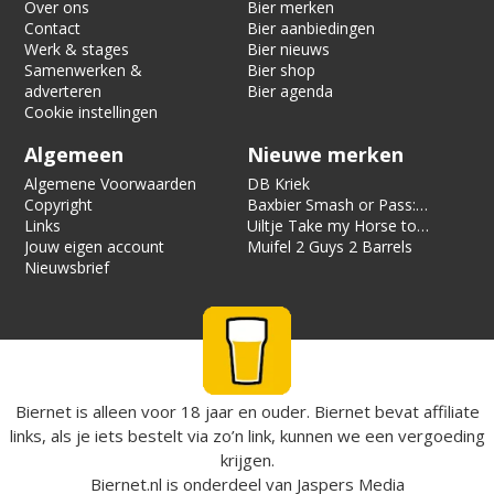
Over ons
Bier merken
Contact
Bier aanbiedingen
Werk & stages
Bier nieuws
Samenwerken &
Bier shop
adverteren
Bier agenda
Cookie instellingen
Algemeen
Nieuwe merken
Algemene Voorwaarden
DB Kriek
Copyright
Baxbier Smash or Pass:
Links
Strata
Uiltje Take my Horse to
Jouw eigen account
the Hotel Room
Muifel 2 Guys 2 Barrels
Nieuwsbrief
Biernet is alleen voor 18 jaar en ouder. Biernet bevat affiliate
links, als je iets bestelt via zo’n link, kunnen we een vergoeding
krijgen.
Biernet.nl
is onderdeel van
Jaspers Media