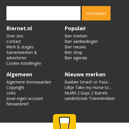
Verification code:
3652
Biernet.nl
Populair
Over ons
Bier merken
Contact
Bier aanbiedingen
Werk & stages
Bier nieuws
Samenwerken &
Bier shop
adverteren
Bier agenda
Cookie instellingen
Algemeen
Nieuwe merken
Algemene Voorwaarden
Baxbier Smash or Pass:
Copyright
Strata
Uiltje Take my Horse to
Links
the Hotel Room
Muifel 2 Guys 2 Barrels
Jouw eigen account
vandeStreek Tranentrekker
Nieuwsbrief