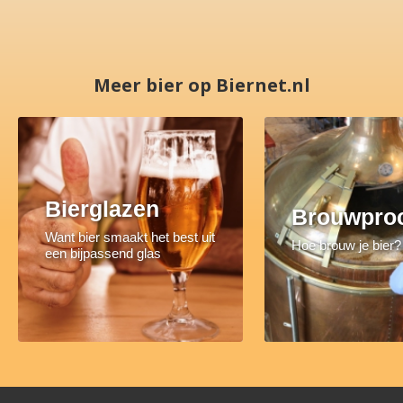
Meer bier op Biernet.nl
Bierglazen
Brouwpro
Want bier smaakt het best uit
Hoe brouw je bier?
een bijpassend glas