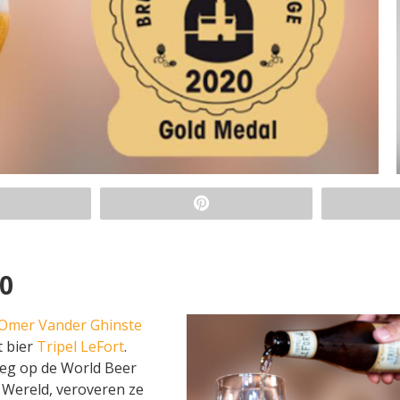
20
 Omer Vander Ghinste
t bier
Tripel LeFort
.
eeg op de World Beer
 Wereld, veroveren ze