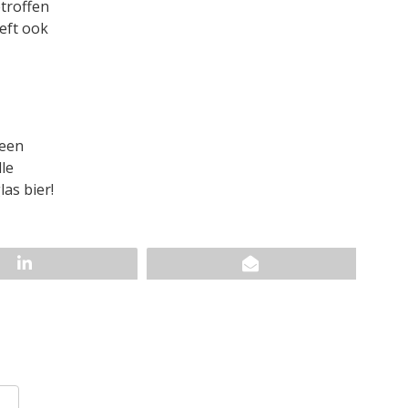
troffen
eft ook
 een
le
as bier!