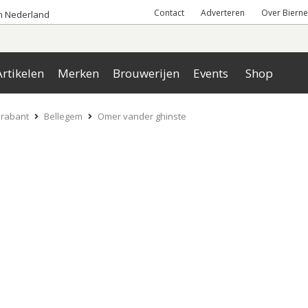
Contact
Adverteren
Over Bierne
an Nederland
rtikelen
Merken
Brouwerijen
Events
Shop
rabant
Bellegem
Omer vander ghinste