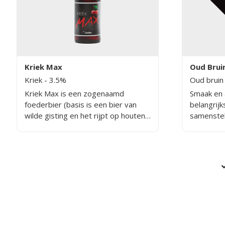
Kriek Max
Oud Brui
Kriek
- 3.5%
Oud bruin
Kriek Max is een zogenaamd
Smaak en 
foederbier (basis is een bier van
belangrijks
wilde gisting en het rijpt op houten
samenstel
vaten). Het bier bestaat uit een
afzonderl
combinatie van krieken en natuurlijke
stempel ge
sappen en het basisbier. Kriek Max
waardoor 
heeft tonen van vanille, amandel en
is getild 
kersen. Er komt een kriek met een
gekregen.
uitstekende smaak en aangename
viering v
geur. Het best geserveerd in zijn
fantastisc
specifiek kelkvormige glas op een
elegante voet.