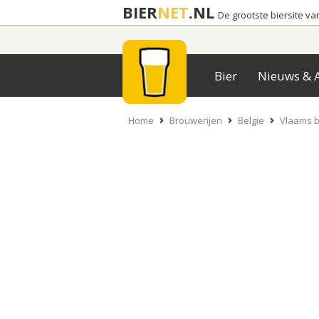
BIER
NET
.NL
De grootste biersite v
Bier
Nieuws & A
Home
Brouwerijen
Belgie
Vlaams b