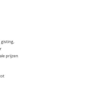
gisting,
r
le prijzen
tot