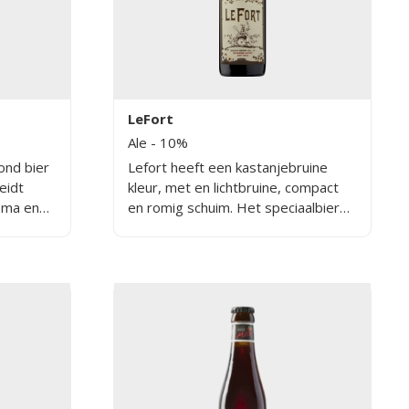
LeFort
Ale
- 10%
ond bier
Lefort heeft een kastanjebruine
eidt
kleur, met en lichtbruine, compact
roma en
en romig schuim. Het speciaalbier
smaak.
heeft een zachte en ronde smaak
ier
met een lichte moutbitterheid. Je
n een
vindt daarnaast fruitige tonen, zoals
banaan, donker fruit en rozijnen.
k een
 en rode
n van
ken het