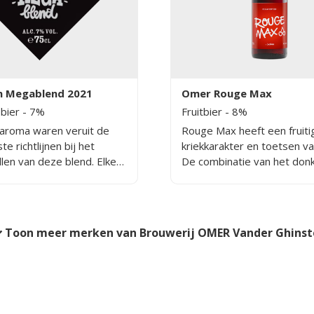
n Megablend 2021
Omer Rouge Max
 bier
- 7%
Fruitbier
- 8%
aroma waren veruit de
Rouge Max heeft een fruiti
te richtlijnen bij het
kriekkarakter en toetsen van
len van deze blend. Elke
De combinatie van het donk
ijke deelnemer heeft een
met de krieken geeft een
drukt op dit bier,
aangename zoet-zuur balan
het naar een hoger niveau
en meer complexiteit heeft
Toon meer merken van Brouwerij OMER Vander Ghinst
 Het is een unieke
an één van de meest
he bierstijlen ter wereld.