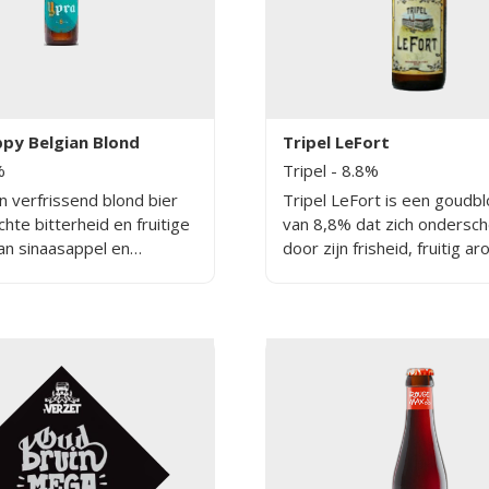
py Belgian Blond
Tripel LeFort
%
Tripel
- 8.8%
n verfrissend blond bier
Tripel LeFort is een goudbl
chte bitterheid en fruitige
van 8,8% dat zich ondersch
an sinaasappel en
door zijn frisheid, fruitig a
s, dankzij een
een mooie zachte en volle 
e selectie van vijf
De hoge gist die voor dit b
ende hopsoorten. De
gebruikt wordt resulteert i
 op fles geeft Ypra een
bier met een vanille- en
aak en zorgt voor een
kruidnagelaroma en tegelij
ze balans tussen hop en
fruitige smaak van bananen
 is een resultaat van een
appels. Aangename toetse
e zoektocht naar een
citrus, limoen en rozen ma
ig en sterk gehopt blond
bier evenwichtig en tegelijk
complex.