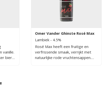
Omer Vander Ghinste Rosé Max
Lambiek
- 4.5%
g
Rosé Max heeft een fruitige en
 vanille.
verfrissende smaak, verrijkt met
er bier
natuurlijke rode vruchtensappen.
Het bier biedt een zachte balans
s.
tussen zoet en zuur, met aroma's
van rood fruit zoals kersen en
frambozen. De lichte zure afdronk
e
maakt het een ideaal bier voor
warme zomerdagen. Het tarwebier,
bestaande uit gerstemout en
tarwe, zorgt voor een volle en rijke
smaakbeleving.