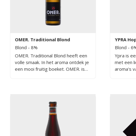
OMER. Traditional Blond
YPRA Hop
Blond
- 8%
Blond
- 6
OMER. Traditional Blond heeft een
Ypra is ee
volle smaak. In het aroma ontdek je
met een li
een mooi fruitig boeket. OMER. is
aroma's v
een krachtig blond bier van hoge
pompelmoe
gisting met hergisting op de fles,
zorgvuldig
gebrouwen volgens een traditioneel
verschill
recept.
hergisting
unieke sm
harmonieu
mout. Het
doordacht
evenwicht
bier.