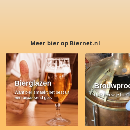
Meer bier op Biernet.nl
Bierglazen
Brouwpro
Want bier smaakt het best uit
Hoe brouw je bier?
een bijpassend glas