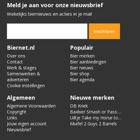
​​​​​​​Meld je aan voor onze nieuwsbrief
Wekelijks biernieuws en acties in je mail
Verification code:
3407
Biernet.nl
Populair
Over ons
Bier merken
Contact
Bier aanbiedingen
Werk & stages
Bier nieuws
Samenwerken &
Bier shop
adverteren
Bier agenda
Cookie instellingen
Algemeen
Nieuwe merken
Algemene Voorwaarden
DB Kriek
Copyright
Baxbier Smash or Pass:
Links
Strata
Uiltje Take my Horse to
Jouw eigen account
the Hotel Room
Muifel 2 Guys 2 Barrels
Nieuwsbrief