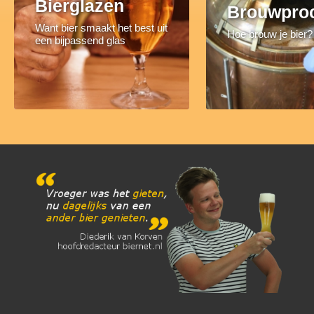
Bierglazen
Brouwpro
Want bier smaakt het best uit
Hoe brouw je bier?
een bijpassend glas