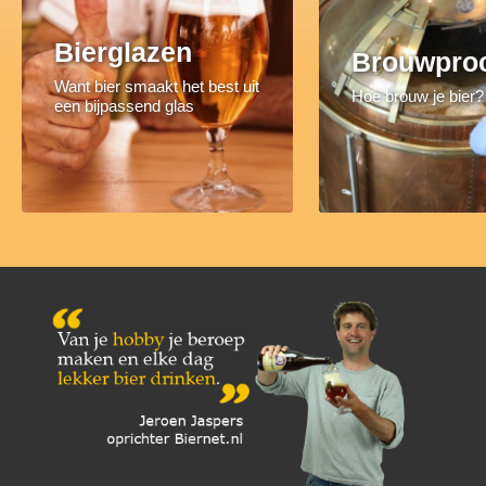
Bierglazen
Brouwpro
Want bier smaakt het best uit
Hoe brouw je bier?
een bijpassend glas