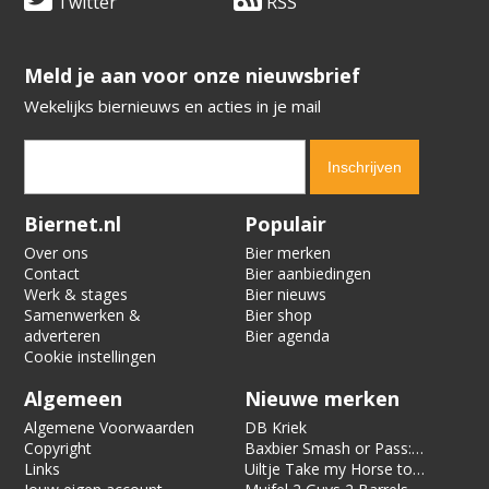
Twitter
RSS
​​​​​​​Meld je aan voor onze nieuwsbrief
Wekelijks biernieuws en acties in je mail
Verification code:
6617
Biernet.nl
Populair
Over ons
Bier merken
Contact
Bier aanbiedingen
Werk & stages
Bier nieuws
Samenwerken &
Bier shop
adverteren
Bier agenda
Cookie instellingen
Algemeen
Nieuwe merken
Algemene Voorwaarden
DB Kriek
Copyright
Baxbier Smash or Pass:
Links
Strata
Uiltje Take my Horse to