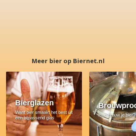
Meer bier op Biernet.nl
Bierglazen
Brouwpro
Want bier smaakt het best uit
Hoe brouw je bier?
een bijpassend glas