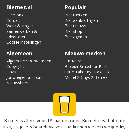
Verification code:
7391
Biernet.nl
Populair
Over ons
Bier merken
Contact
Bier aanbiedingen
Werk & stages
Bier nieuws
Samenwerken &
Bier shop
adverteren
Bier agenda
Cookie instellingen
Algemeen
Nieuwe merken
Algemene Voorwaarden
DB Kriek
Copyright
Baxbier Smash or Pass:
Links
Strata
Uiltje Take my Horse to
Jouw eigen account
the Hotel Room
Muifel 2 Guys 2 Barrels
Nieuwsbrief
Biernet is alleen voor 18 jaar en ouder. Biernet bevat affiliate
links, als je iets bestelt via zo’n link, kunnen we een vergoeding