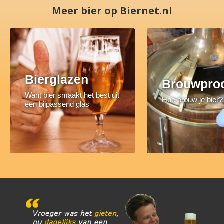
Meer bier op Biernet.nl
Bierglazen
Brouwpro
Want bier smaakt het best uit
Hoe brouw je bier?
een bijpassend glas