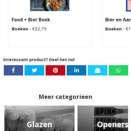
Food + Bier Boek
Bier en Aa
Boeken
- €32,75
Boeken
- €1
Interessant product? Deel het nu!
Meer categorieen
Glazen
Openers