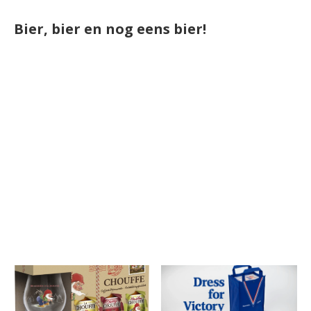
Bier, bier en nog eens bier!