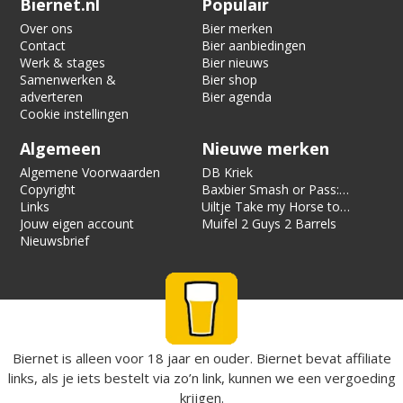
Biernet.nl
Populair
Over ons
Bier merken
Contact
Bier aanbiedingen
Werk & stages
Bier nieuws
Samenwerken &
Bier shop
adverteren
Bier agenda
Cookie instellingen
Algemeen
Nieuwe merken
Algemene Voorwaarden
DB Kriek
Copyright
Baxbier Smash or Pass:
Links
Strata
Uiltje Take my Horse to
Jouw eigen account
the Hotel Room
Muifel 2 Guys 2 Barrels
Nieuwsbrief
Biernet is alleen voor 18 jaar en ouder. Biernet bevat affiliate
links, als je iets bestelt via zo’n link, kunnen we een vergoeding
krijgen.