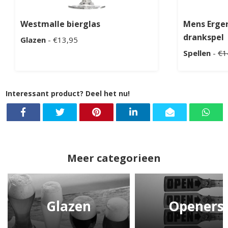
Westmalle bierglas
Mens Erger
drankspel
Glazen
- €13,95
Spellen
-
€1
Interessant product? Deel het nu!
Meer categorieen
Glazen
Openers