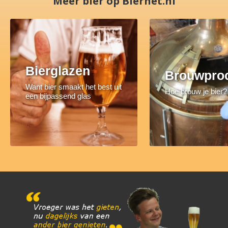
Meer bier op Biernet.nl
Bierglazen
Brouwpro
Want bier smaakt het best uit
Hoe brouw je bier?
een bijpassend glas