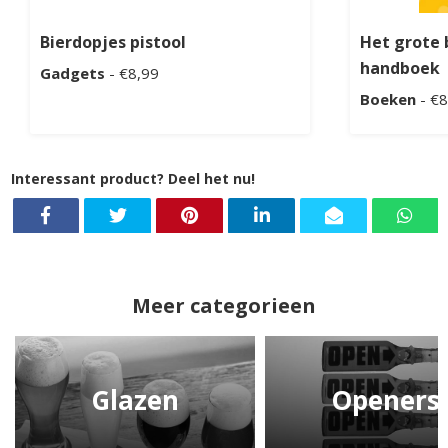
Bierdopjes pistool
Het grote 
handboek
Gadgets
- €8,99
Boeken
- €8
Interessant product? Deel het nu!
Meer categorieen
Glazen
Openers