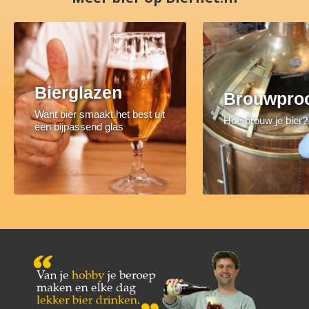
Bierglazen
Brouwpro
Want bier smaakt het best uit
Hoe brouw je bier?
een bijpassend glas