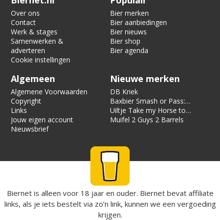
Biernet.nl
Populair
Over ons
Bier merken
Contact
Bier aanbiedingen
Werk & stages
Bier nieuws
Samenwerken &
Bier shop
adverteren
Bier agenda
Cookie instellingen
Algemeen
Nieuwe merken
Algemene Voorwaarden
DB Kriek
Copyright
Baxbier Smash or Pass:
Links
Strata
Uiltje Take my Horse to
Jouw eigen account
the Hotel Room
Muifel 2 Guys 2 Barrels
Nieuwsbrief
Biernet is alleen voor 18 jaar en ouder. Biernet bevat affiliate
links, als je iets bestelt via zo’n link, kunnen we een vergoeding
krijgen.