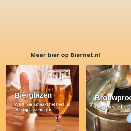
Meer bier op Biernet.nl
Bierglazen
Brouwpro
Want bier smaakt het best uit
Hoe brouw je bier?
een bijpassend glas