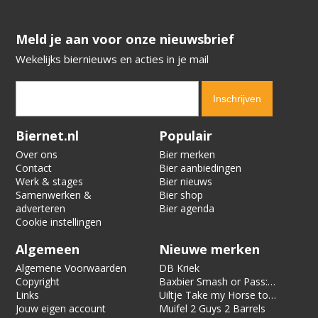
​​​​​​​Meld je aan voor onze nieuwsbrief
Wekelijks biernieuws en acties in je mail
Verification code:
1386
Biernet.nl
Populair
Over ons
Bier merken
Contact
Bier aanbiedingen
Werk & stages
Bier nieuws
Samenwerken &
Bier shop
adverteren
Bier agenda
Cookie instellingen
Algemeen
Nieuwe merken
Algemene Voorwaarden
DB Kriek
Copyright
Baxbier Smash or Pass:
Links
Strata
Uiltje Take my Horse to
Jouw eigen account
the Hotel Room
Muifel 2 Guys 2 Barrels