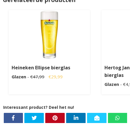
Heineken Ellipse bierglas
Hertog Jan
bierglas
Glazen
-
€47,99
€29,99
Glazen
- €4
Interessant product? Deel het nu!