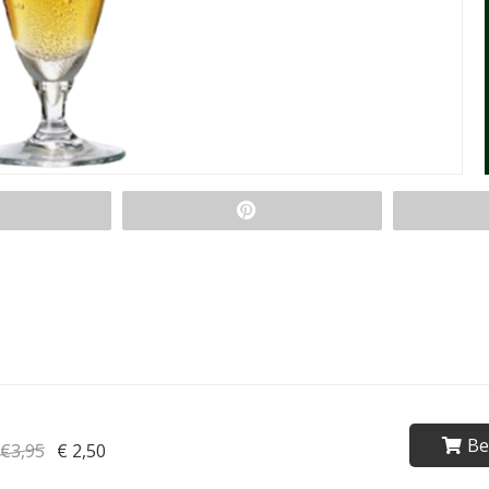
Be
€3,95
€ 2,50