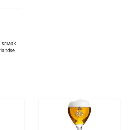
te smaak
rlandse