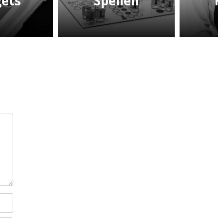
ets
Spellen