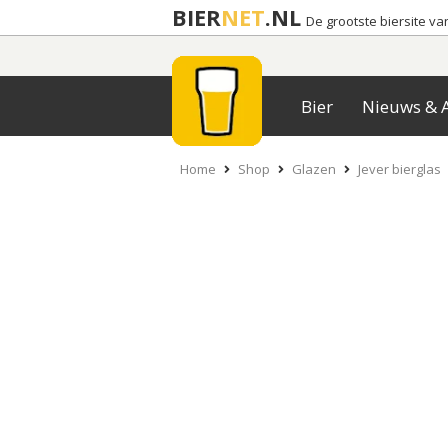
BIER
NET
.NL
De grootste biersite v
Bier
Nieuws & A
Home
Shop
Glazen
Jever bierglas