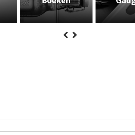
Boeken
Gadg