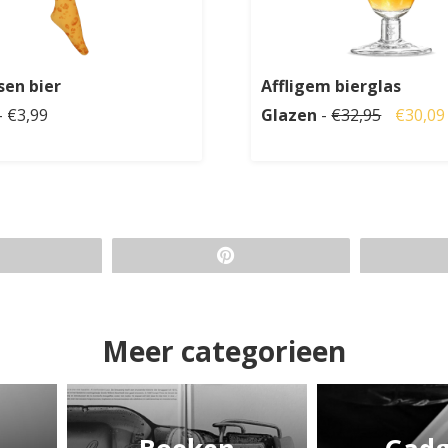
sen bier
Affligem bierglas
- €3,99
Glazen
-
€32,95
€30,09
Meer categorieen