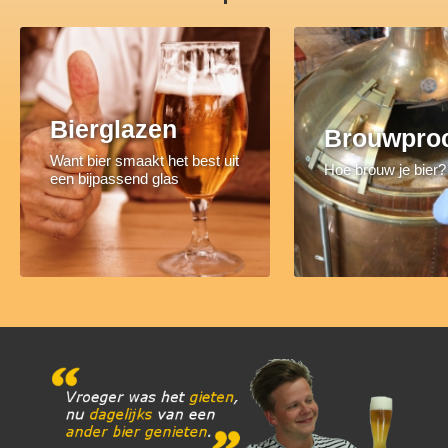
Bierglazen
Brouwpro
Want bier smaakt het best uit
Hoe brouw je bier?
een bijpassend glas