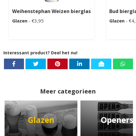
Weihenstephan Weizen bierglas
Bud biergl
Glazen
- €3,95
Glazen
- €4
Interessant product? Deel het nu!
Meer categorieen
Glazen
Openers