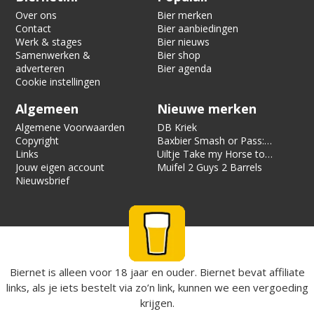
Over ons
Bier merken
Contact
Bier aanbiedingen
Werk & stages
Bier nieuws
Samenwerken &
Bier shop
adverteren
Bier agenda
Cookie instellingen
Algemeen
Nieuwe merken
Algemene Voorwaarden
DB Kriek
Copyright
Baxbier Smash or Pass:
Links
Strata
Uiltje Take my Horse to
Jouw eigen account
the Hotel Room
Muifel 2 Guys 2 Barrels
Nieuwsbrief
Biernet is alleen voor 18 jaar en ouder. Biernet bevat affiliate
links, als je iets bestelt via zo’n link, kunnen we een vergoeding
krijgen.