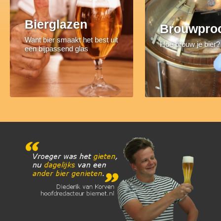
Bierglazen
Brouwpro
Want bier smaakt het best uit
Hoe brouw je bier?
een bijpassend glas