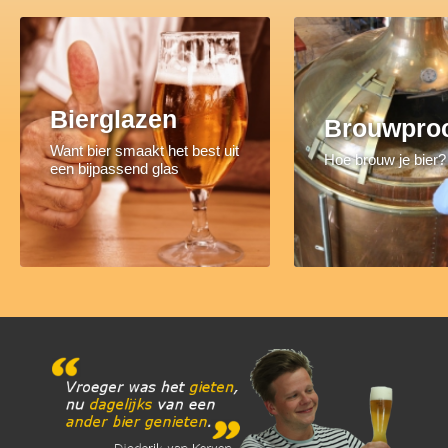
Bierglazen
Brouwpro
Want bier smaakt het best uit
Hoe brouw je bier?
een bijpassend glas