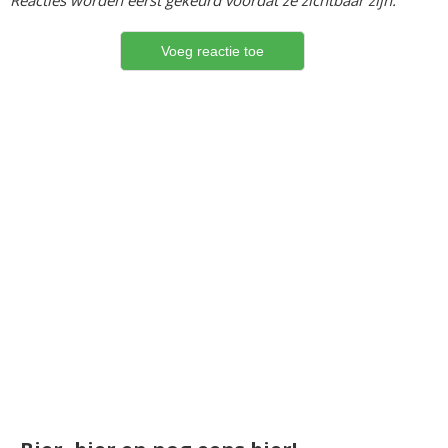
Reacties worden eerst gekeurd voordat ze zichtbaar zijn.