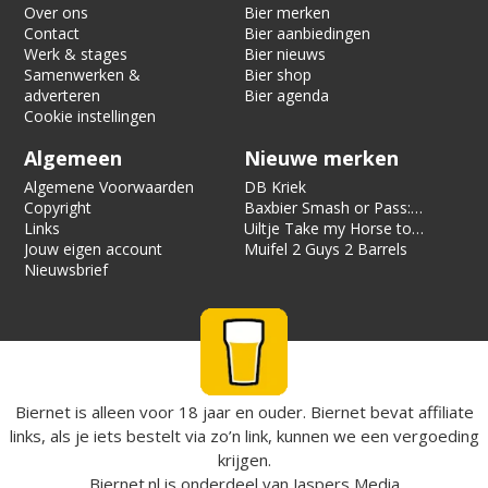
Over ons
Bier merken
Contact
Bier aanbiedingen
Werk & stages
Bier nieuws
Samenwerken &
Bier shop
adverteren
Bier agenda
Cookie instellingen
Algemeen
Nieuwe merken
Algemene Voorwaarden
DB Kriek
Copyright
Baxbier Smash or Pass:
Links
Strata
Uiltje Take my Horse to
Jouw eigen account
the Hotel Room
Muifel 2 Guys 2 Barrels
Nieuwsbrief
Biernet is alleen voor 18 jaar en ouder. Biernet bevat affiliate
links, als je iets bestelt via zo’n link, kunnen we een vergoeding
krijgen.
Biernet.nl
is onderdeel van
Jaspers Media