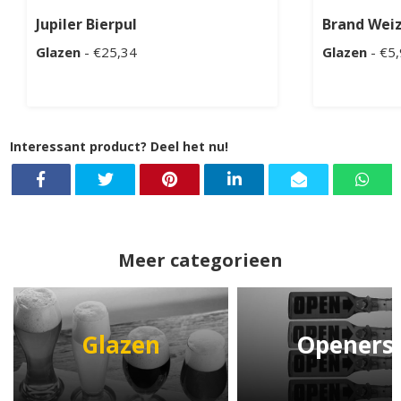
Jupiler Bierpul
Brand Weiz
Glazen
- €25,34
Glazen
- €5
Interessant product? Deel het nu!
Meer categorieen
Glazen
Openers