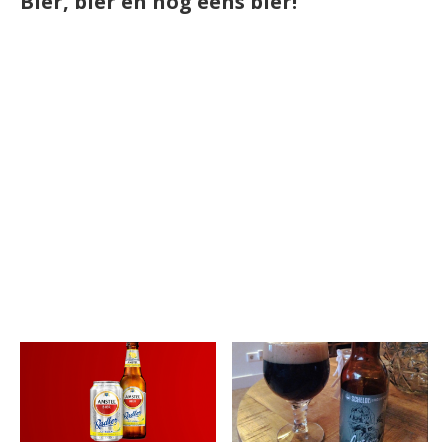
Bier, bier en nog eens bier!