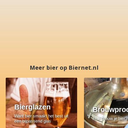
Meer bier op Biernet.nl
Bierglazen
Brouwpro
Want bier smaakt het best uit
Hoe brouw je bier?
een bijpassend glas