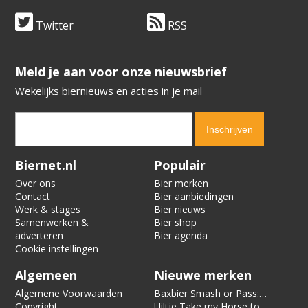
Twitter
RSS
​​​​​​​Meld je aan voor onze nieuwsbrief
Wekelijks biernieuws en acties in je mail
Verification code:
6418
Biernet.nl
Populair
Over ons
Bier merken
Contact
Bier aanbiedingen
Werk & stages
Bier nieuws
Samenwerken &
Bier shop
adverteren
Bier agenda
Cookie instellingen
Algemeen
Nieuwe merken
Algemene Voorwaarden
Baxbier Smash or Pass:
Copyright
Strata
Uiltje Take my Horse to