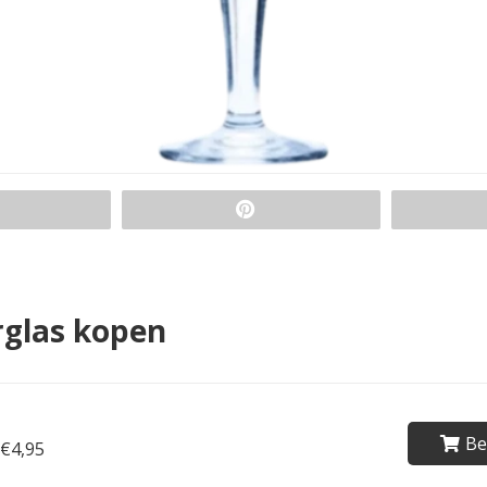
rglas kopen
Be
€4,95