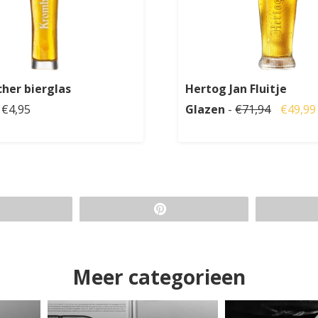
her bierglas
Hertog Jan Fluitje
 €4,95
Glazen
-
€71,94
€49,99
Meer categorieen