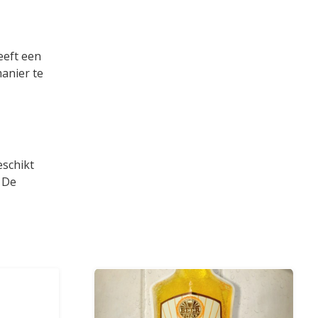
eeft een
manier te
eschikt
 De