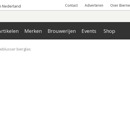
Contact
Adverteren
Over Bierne
an Nederland
rtikelen
Merken
Brouwerijen
Events
Shop
eblusser bierglas