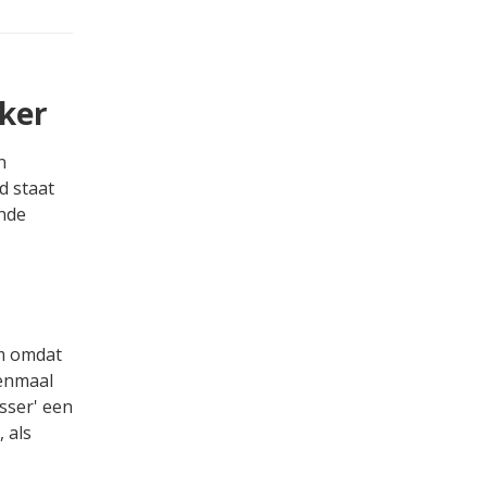
nker
n
d staat
nde
rm omdat
eenmaal
sser' een
 als