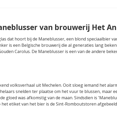
Maneblusser van brouwerij Het A
as dat hoort bij de Maneblusser, een blond speciaalbier va
ker is een Belgische brouwerij die al generaties lang beken
Gouden Carolus. De Maneblusser is een van de andere beke
end volksverhaal uit Mechelen. Ooit sloeg iemand het ala
helaars snelden ter plaatse om het vuur te blussen, maar 
n: de gloed was afkomstig van de maan. Sindsdien is 'Maneblu
et etiket van het bier is de Sint-Romboutstoren afgebeeld,