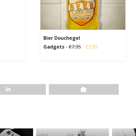
Bier Douchegel
Gadgets
-
€7,95
€3,95