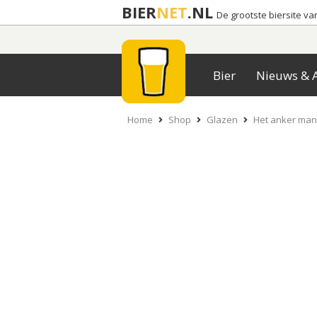
BIER
NET
.NL
De grootste biersite v
Bier
Nieuws & A
Home
Shop
Glazen
Het anker man