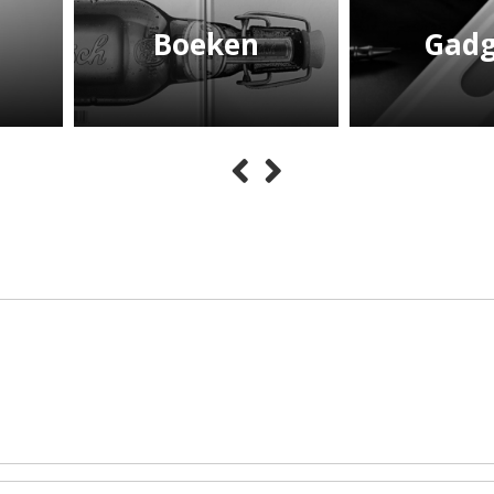
Boeken
Gadg