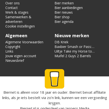
Over ons
Bier merken
Contact
Bier aanbiedingen
Werk & stages
Bier nieuws
Samenwerken &
Bier shop
adverteren
Bier agenda
Cookie instellingen
Algemeen
Nieuwe merken
Algemene Voorwaarden
DB Kriek
Copyright
Baxbier Smash or Pass:
Links
Strata
Uiltje Take my Horse to
Jouw eigen account
the Hotel Room
Muifel 2 Guys 2 Barrels
Nieuwsbrief
Biernet is alleen voor 18 jaar en ouder. Biernet bevat affiliate
links, als je iets bestelt via zo’n link, kunnen we een vergoeding
krijgen.
Biernet.nl
is onderdeel van
Jaspers Media