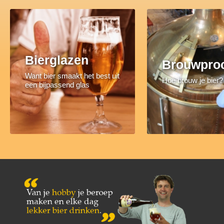
Bierglazen
Brouwpro
Want bier smaakt het best uit
Hoe brouw je bier?
een bijpassend glas