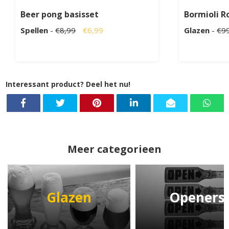
Beer pong basisset
Bormioli R
Spellen
-
€8,99
€6,99
Glazen
-
€9
Interessant product? Deel het nu!
Meer categorieen
Glazen
Openers