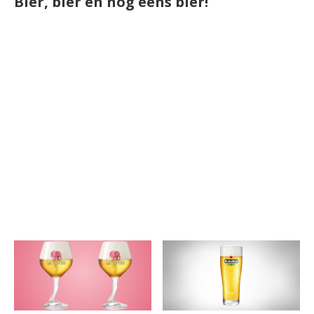
Bier, bier en nog eens bier!