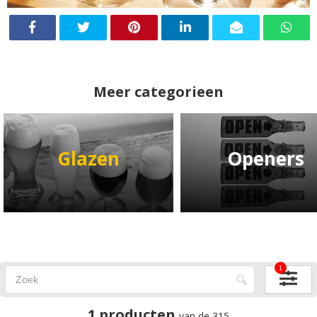
Meer categorieen
Glazen
Openers
1
1 producten
van de 315