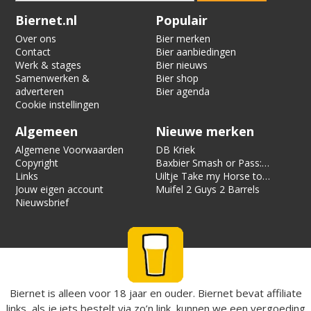
Verification code:
4008
Biernet.nl
Populair
Over ons
Bier merken
Contact
Bier aanbiedingen
Werk & stages
Bier nieuws
Samenwerken &
Bier shop
adverteren
Bier agenda
Cookie instellingen
Algemeen
Nieuwe merken
Algemene Voorwaarden
DB Kriek
Copyright
Baxbier Smash or Pass:
Links
Strata
Uiltje Take my Horse to
Jouw eigen account
the Hotel Room
Muifel 2 Guys 2 Barrels
Nieuwsbrief
Biernet is alleen voor 18 jaar en ouder. Biernet bevat affiliate
links, als je iets bestelt via zo’n link, kunnen we een vergoeding