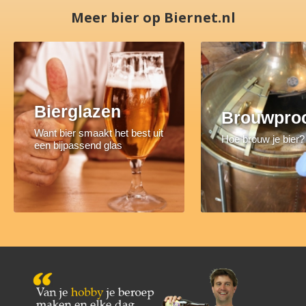
Meer bier op Biernet.nl
Bierglazen
Brouwpro
Want bier smaakt het best uit
Hoe brouw je bier?
een bijpassend glas