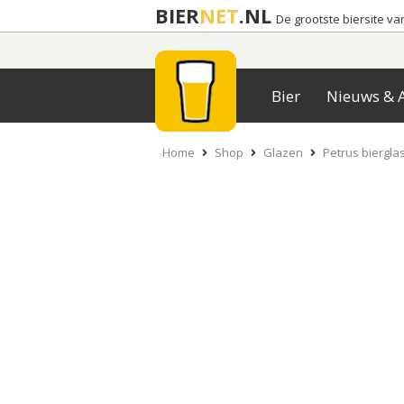
BIER
NET
.NL
De grootste biersite v
Bier
Nieuws & A
Home
Shop
Glazen
Petrus biergla