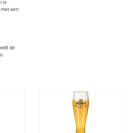
 is
s met een
oedt de
us