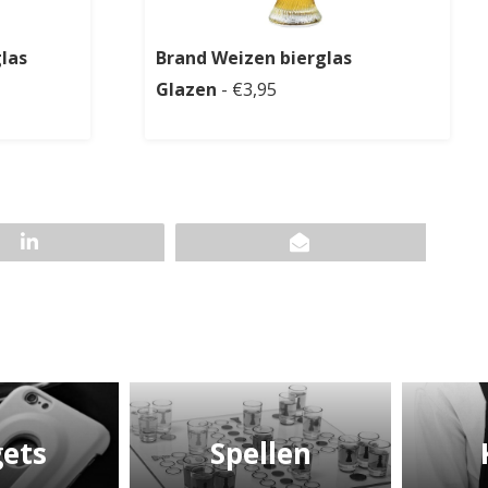
glas
Brand Weizen bierglas
Glazen
- €3,95
ets
Spellen