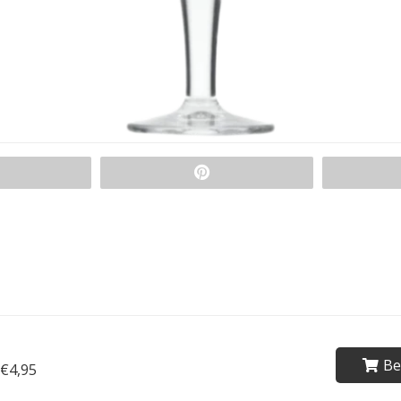
Be
€4,95