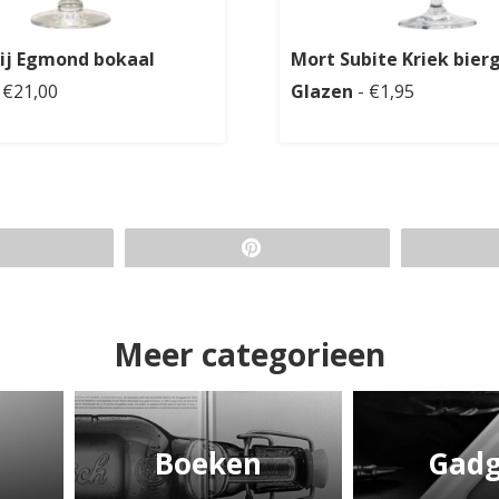
ij Egmond bokaal
Mort Subite Kriek bier
 €21,00
Glazen
- €1,95
Meer categorieen
Boeken
Gadg