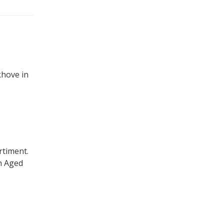
khove in
rtiment.
n Aged