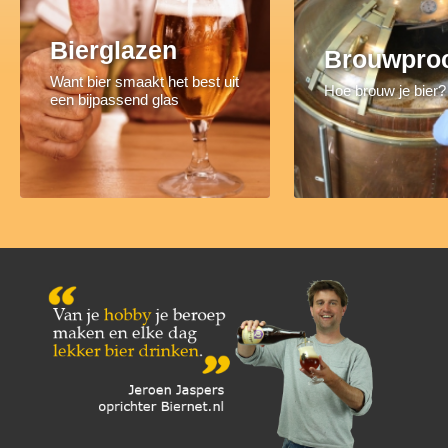
Bierglazen
Brouwpro
Want bier smaakt het best uit
Hoe brouw je bier?
een bijpassend glas