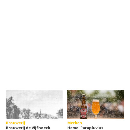
Brouwerij
Merken
Brouwerij de Vijfhoeck
Hemel Parapluvius