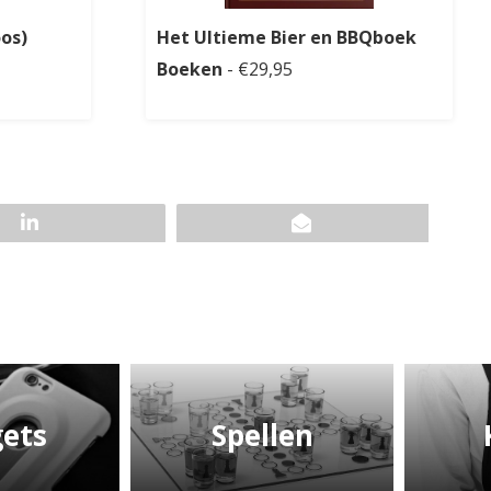
oos)
Het Ultieme Bier en BBQboek
Boeken
- €29,95
ets
Spellen