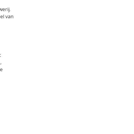
erij.
el van
t
,
he