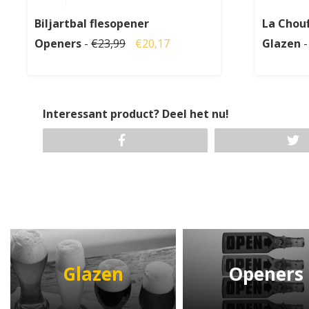
Biljartbal flesopener
La Chouf
Openers
-
€23,99
€20,17
Glazen
-
Interessant product? Deel het nu!
Glazen
Openers