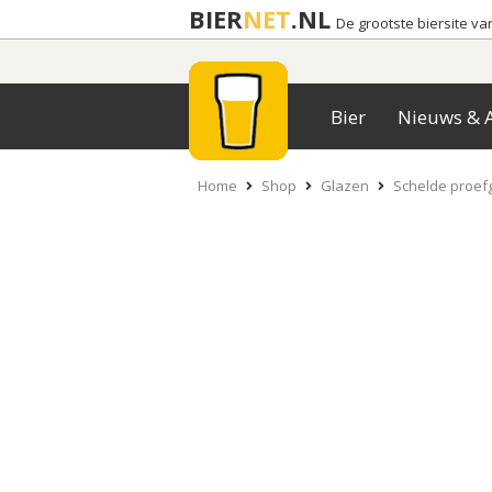
BIER
NET
.NL
De grootste biersite v
Bier
Nieuws & A
Home
Shop
Glazen
Schelde proef