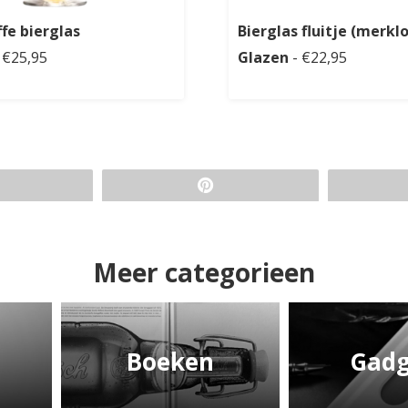
fe bierglas
Bierglas fluitje (merkl
 €25,95
Glazen
- €22,95
Meer categorieen
Boeken
Gadg