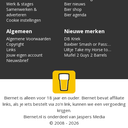
Werk & stages
Bier nieuws
Samenwerken &
Bier shop
adverteren
Bier agenda
Cookie instellingen
Algemeen
Nieuwe merken
Algemene Voorwaarden
DB Kriek
Copyright
Baxbier Smash or Pass:
Links
Strata
Uiltje Take my Horse to
Jouw eigen account
the Hotel Room
Muifel 2 Guys 2 Barrels
Nieuwsbrief
Biernet is alleen voor 18 jaar en ouder. Biernet bevat affiliate
links, als je iets bestelt via zo’n link, kunnen we een vergoeding
krijgen.
Biernet.nl
is onderdeel van
Jaspers Media
© 2008 - 2026