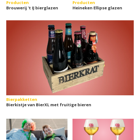
Producten
Producten
Brouwerij 't IJ bierglazen
Heineken Ellipse glazen
Bierpakketten
Bierkistje van BierXL met fruitige bieren