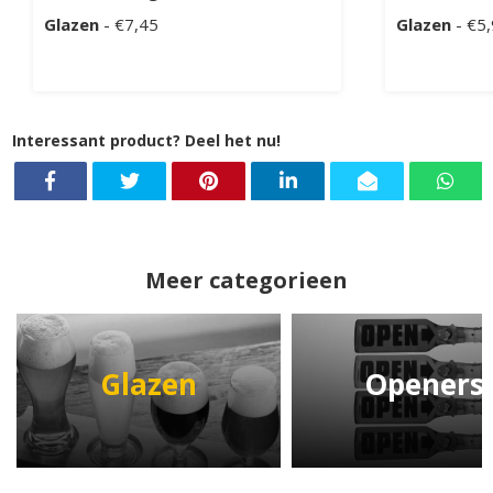
Glazen
- €7,45
Glazen
- €5
Interessant product? Deel het nu!
Meer categorieen
Glazen
Openers