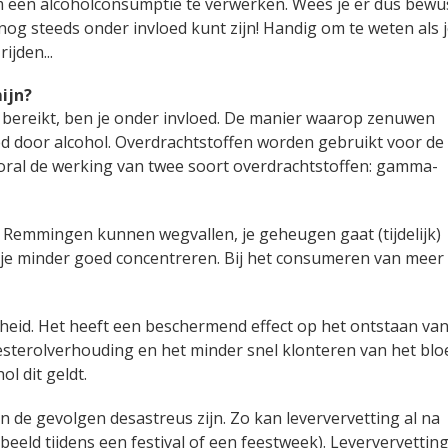
 om een alcoholconsumptie te verwerken. Wees je er dus bewu
nog steeds onder invloed kunt zijn! Handig om te weten als 
ijden...
ijn?
t bereikt, ben je onder invloed. De manier waarop zenuwen
d door alcohol. Overdrachtstoffen worden gebruikt voor de
ooral de werking van twee soort overdrachtstoffen: gamma-
. Remmingen kunnen wegvallen, je geheugen gaat (tijdelijk)
unt je minder goed concentreren. Bij het consumeren van meer
heid. Het heeft een beschermend effect op het ontstaan va
esterolverhouding en het minder snel klonteren van het blo
l dit geldt.
en de gevolgen desastreus zijn. Zo kan leververvetting al na
eeld tijdens een festival of een feestweek). Leververvetting