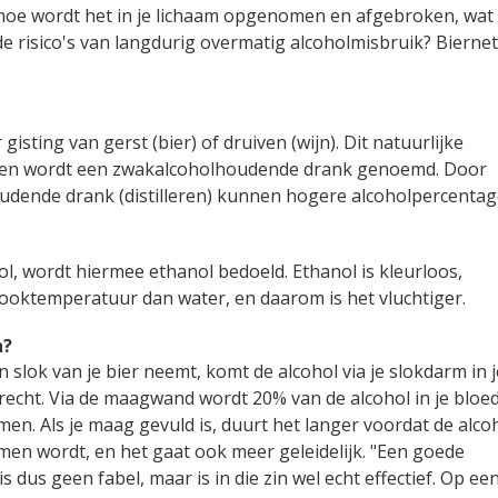
s, hoe wordt het in je lichaam opgenomen en afgebroken, wat
de risico's van langdurig overmatig alcoholmisbruik? Biernet
isting van gerst (bier) of druiven (wijn). Dit natuurlijke
ol en wordt een zwakalcoholhoudende drank genoemd. Door
oudende drank (distilleren) kunnen hogere alcoholpercenta
hol, wordt hiermee ethanol bedoeld. Ethanol is kleurloos,
ooktemperatuur dan water, en daarom is het vluchtiger.
n?
en slok van je bier neemt, komt de alcohol via je slokdarm in j
echt. Via de maagwand wordt 20% van de alcohol in je bloe
n. Als je maag gevuld is, duurt het langer voordat de alco
en wordt, en het gaat ook meer geleidelijk. "Een goede
s dus geen fabel, maar is in die zin wel echt effectief. Op ee