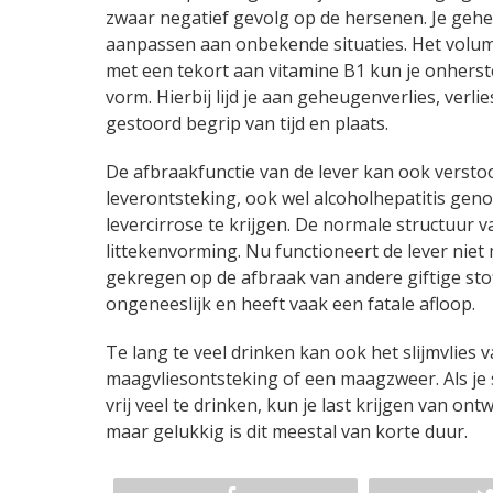
zwaar negatief gevolg op de hersenen. Je geheu
aanpassen aan onbekende situaties. Het volum
met een tekort aan vitamine B1 kun je onhers
vorm. Hierbij lijd je aan geheugenverlies, verl
gestoord begrip van tijd en plaats.
De afbraakfunctie van de lever kan ook versto
leverontsteking, ook wel alcoholhepatitis genoe
levercirrose te krijgen. De normale structuur 
littekenvorming. Nu functioneert de lever niet
gekregen op de afbraak van andere giftige sto
ongeneeslijk en heeft vaak een fatale afloop.
Te lang te veel drinken kan ook het slijmvlies
maagvliesontsteking of een maagzweer. Als je s
vrij veel te drinken, kun je last krijgen van ont
maar gelukkig is dit meestal van korte duur.