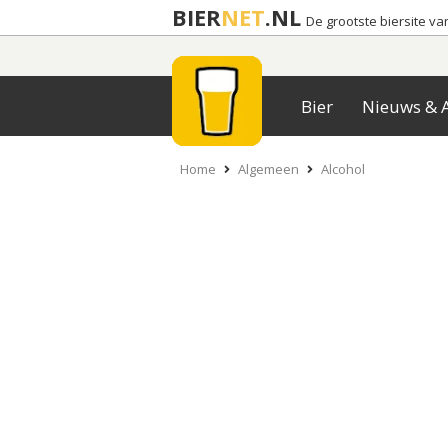
BIER
NET
.NL
De grootste biersite v
Bier
Nieuws & A
Home
Algemeen
Alcohol