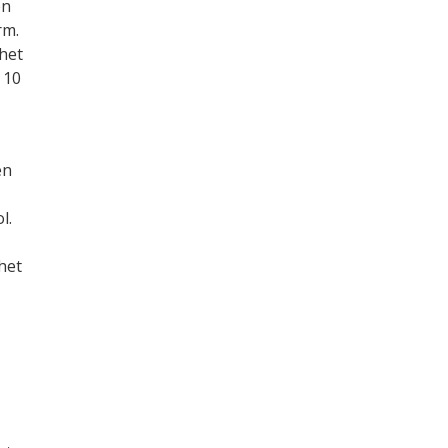
en
rm.
het
 10
en
l.
het