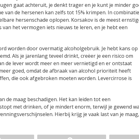
gen gaat achteruit, je denkt trager en je kunt je minder g
e van de hersenen kan zelfs tot 15% krimpen. In combinati
telbare hersenschade oplopen. Korsakov is de meest ernstig
ies van het vermogen iets nieuws te leren, en je hebt een
ord worden door overmatig alcoholgebruik. Je hebt kans op
md. Als je jarenlang teveel drinkt, creëer je een risico om
van de lever wordt meer en meer vernietigd en er ontstaat
 meer goed, omdat de afbraak van alcohol prioriteit heeft
ffen, die ook afgebroken moeten worden. Levercirrose is
 van de maag beschadigen. Het kan leiden tot een
topt met drinken, of je mindert enorm, terwijl je gewend w
wenningsverschijnselen. Hierbij krijg je vaak last van je maag