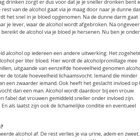
g drinken zorgt er dus voor dat je je sneller dronken bent 
e rest van de alcohol gaat via je maag door naar je dunne da
dt het snel in je bloed opgenomen. Na de dunne darm gaat 
ar je lever, waar de alcohol wordt afgebroken. Na ongeveer
bereikt de alcohol via je bloed je hersenen. Nu ben je onder
id alcohol op iedereen een andere uitwerking. Het zogehet
lcohol per liter bloed. Hier wordt de alcoholpromillage mee
hillen, uitgaande van eenzelfde hoeveelheid genomen alcoho
ver de totale hoeveelheid lichaamsvocht. Iemand die minder
an een zwaarder iemand. Ook heeft het geslacht invloed op 
vocht dan een man. Alcohol wordt daardoor bij een vrouw
n fabel dat vrouwen gemiddeld sneller onder invloed zijn.
n als laatst zijn ook de lichamelijke conditie en eventueel
n?
rde alcohol af. De rest verlies je via urine, adem en zweet.