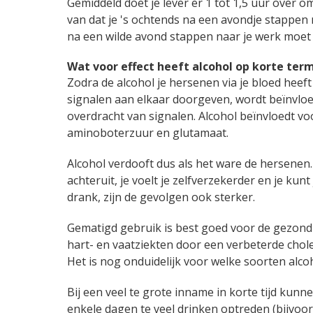
Gemiddeld doet je lever er 1 tot 1,5 uur over
van dat je 's ochtends na een avondje stappen 
na een wilde avond stappen naar je werk moet r
Wat voor effect heeft alcohol op korte term
Zodra de alcohol je hersenen via je bloed heef
signalen aan elkaar doorgeven, wordt beïnvloe
overdracht van signalen. Alcohol beïnvloedt v
aminoboterzuur en glutamaat.
Alcohol verdooft dus als het ware de hersenen
achteruit, je voelt je zelfverzekerder en je k
drank, zijn de gevolgen ook sterker.
Gematigd gebruik is best goed voor de gezond
hart- en vaatziekten door een verbeterde chol
Het is nog onduidelijk voor welke soorten alcoho
Bij een veel te grote inname in korte tijd kunn
enkele dagen te veel drinken optreden (bijvoorb