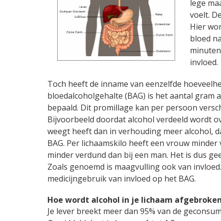
lege maa
voelt. D
Hier wor
bloed na
minuten 
invloed.
Toch heeft de inname van eenzelfde hoeveelhe
bloedalcoholgehalte (BAG) is het aantal gram a
bepaald. Dit promillage kan per persoon versc
Bijvoorbeeld doordat alcohol verdeeld wordt o
weegt heeft dan in verhouding meer alcohol, d
BAG. Per lichaamskilo heeft een vrouw minder 
minder verdund dan bij een man. Het is dus gee
Zoals genoemd is maagvulling ook van invloed. E
medicijngebruik van invloed op het BAG.
Hoe wordt alcohol in je lichaam afgebroke
Je lever breekt meer dan 95% van de geconsumee