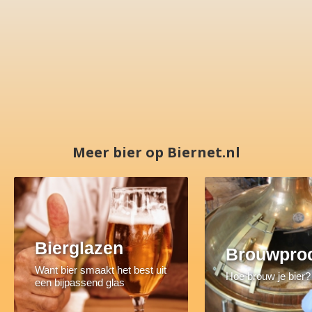
Meer bier op Biernet.nl
Bierglazen
Brouwpro
Want bier smaakt het best uit
Hoe brouw je bier?
een bijpassend glas