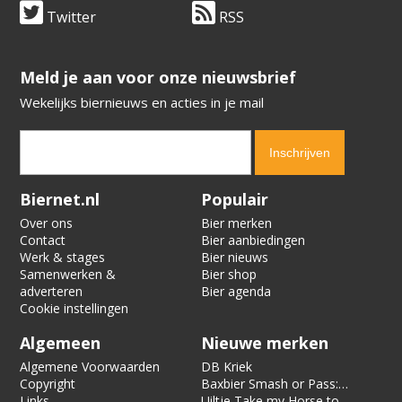
Twitter
RSS
​​​​​​​Meld je aan voor onze nieuwsbrief
Wekelijks biernieuws en acties in je mail
Verification code:
4893
Biernet.nl
Populair
Over ons
Bier merken
Contact
Bier aanbiedingen
Werk & stages
Bier nieuws
Samenwerken &
Bier shop
adverteren
Bier agenda
Cookie instellingen
Algemeen
Nieuwe merken
Algemene Voorwaarden
DB Kriek
Copyright
Baxbier Smash or Pass:
Links
Strata
Uiltje Take my Horse to