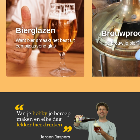
Bierglazen
Brouwpro
Want bier smaakt het best uit
Hoe brouw je bier?
een bijpassend glas