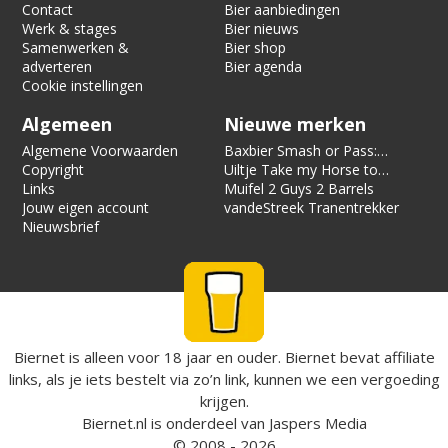
Contact
Bier aanbiedingen
Werk & stages
Bier nieuws
Samenwerken &
Bier shop
adverteren
Bier agenda
Cookie instellingen
Algemeen
Nieuwe merken
Algemene Voorwaarden
Baxbier Smash or Pass:
Copyright
Strata
Uiltje Take my Horse to
Links
the Hotel Room
Muifel 2 Guys 2 Barrels
Jouw eigen account
vandeStreek Tranentrekker
Nieuwsbrief
Biernet is alleen voor 18 jaar en ouder. Biernet bevat affiliate
links, als je iets bestelt via zo’n link, kunnen we een vergoeding
krijgen.
Biernet.nl
is onderdeel van
Jaspers Media
© 2008 - 2026