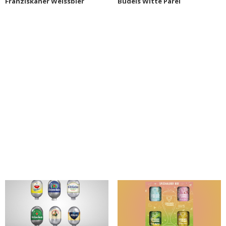
Franziskaner Weissbier
Budels Witte Parel