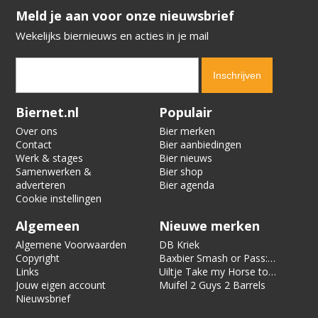
​​​​​​​Meld je aan voor onze nieuwsbrief
Wekelijks biernieuws en acties in je mail
Verification code:
1411
Biernet.nl
Populair
Over ons
Bier merken
Contact
Bier aanbiedingen
Werk & stages
Bier nieuws
Samenwerken &
Bier shop
adverteren
Bier agenda
Cookie instellingen
Algemeen
Nieuwe merken
Algemene Voorwaarden
DB Kriek
Copyright
Baxbier Smash or Pass:
Links
Strata
Uiltje Take my Horse to
Jouw eigen account
the Hotel Room
Muifel 2 Guys 2 Barrels
Nieuwsbrief