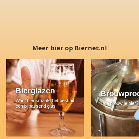
Meer bier op Biernet.nl
Bierglazen
Brouwpro
Want bier smaakt het best uit
Hoe brouw je bier?
een bijpassend glas