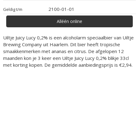
2100-01-01
Geldig t/m
Alléén online
Uiltje Juicy Lucy 0,2% is een alcoholarm speciaalbier van Uiltje
Brewing Company uit Haarlem. Dit bier heeft tropische
smaakkenmerken met ananas en citrus. De afgelopen 12
maanden kon je 3 keer een Uiltje Juicy Lucy 0,2% blikje 33cl
met korting kopen. De gemiddelde aanbiedingsprijs is €2,94.