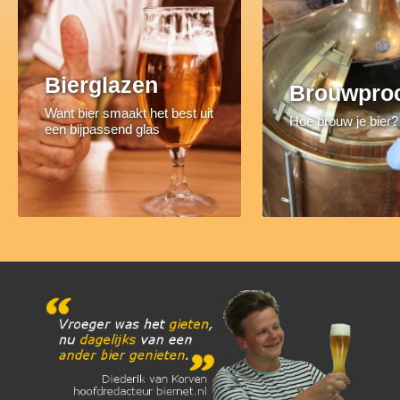
Bierglazen
Brouwpro
Want bier smaakt het best uit
Hoe brouw je bier?
een bijpassend glas