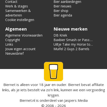
Contact
Bier aanbiedingen
Werk & stages
Bier nieuws
Samenwerken &
Bier shop
adverteren
Bier agenda
Cookie instellingen
Algemeen
Nieuwe merken
Algemene Voorwaarden
DB Kriek
Copyright
Baxbier Smash or Pass:
Links
Strata
Uiltje Take my Horse to
Jouw eigen account
the Hotel Room
Muifel 2 Guys 2 Barrels
Nieuwsbrief
Biernet is alleen voor 18 jaar en ouder. Biernet bevat affiliate
links, als je iets bestelt via zo’n link, kunnen we een vergoeding
krijgen.
Biernet.nl
is onderdeel van
Jaspers Media
© 2008 - 2026