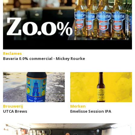
Reclames
Bavaria 0.0% commercial - Mickey Rourke
Brouwerij
Merken
UTCA Brews
Emelisse Session IPA