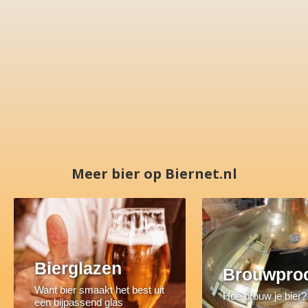
Meer bier op Biernet.nl
Bierglazen
Brouwpro
Want bier smaakt het best uit
Hoe brouw je bier?
een bijpassend glas