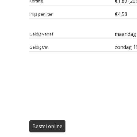
€1,89 (20
Korting
€4,58
Prijs per liter
maandag 2
Geldig vanaf
zondag 19
Geldig t/m
Bestel online