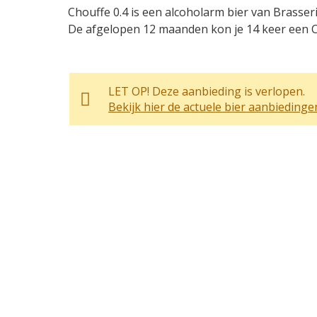
Chouffe 0.4 is een alcoholarm bier van Brasseri
De afgelopen 12 maanden kon je 14 keer een Cho
LET OP! Deze aanbieding is verlopen.
Bekijk hier de actuele bier aanbiedinge