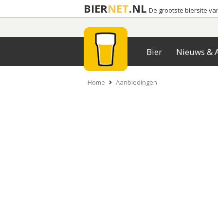
BIER
NET
.NL
De grootste biersite v
Bier
Nieuws & A
Home
Aanbiedingen