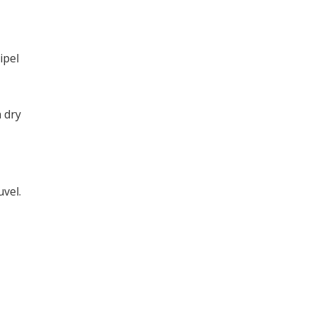
ipel
 dry
vel.