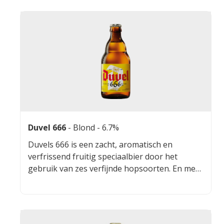
Duvel 666
-
Blond
- 6.7%
Duvels 666 is een zacht, aromatisch en
verfrissend fruitig speciaalbier door het
gebruik van zes verfijnde hopsoorten. En met
een alcoholpercentage van 6,66% is dit mooie
Belgische bier lekker doordrinkbaar.