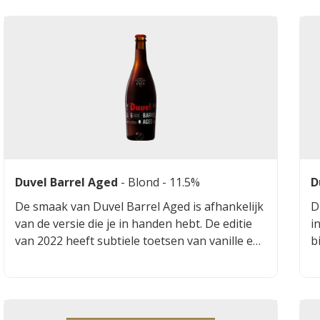
Duvel Barrel Aged
-
Blond
- 11.5%
D
De smaak van Duvel Barrel Aged is afhankelijk
D
van de versie die je in handen hebt. De editie
i
van 2022 heeft subtiele toetsen van vanille en
b
eik, gecombineerd met een rokerig en vurig
D
vleugje turf.
h
v
e