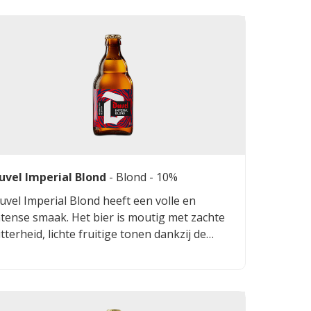
uvel Imperial Blond
-
Blond
- 10%
uvel Imperial Blond heeft een volle en
ntense smaak. Het bier is moutig met zachte
itterheid, lichte fruitige tonen dankzij de
uvelgist en een ronde afdronk. Subtiele
optoetsen zorgen voor balans en het
erhoogde alcoholpercentage geeft het bier
xtra kracht.