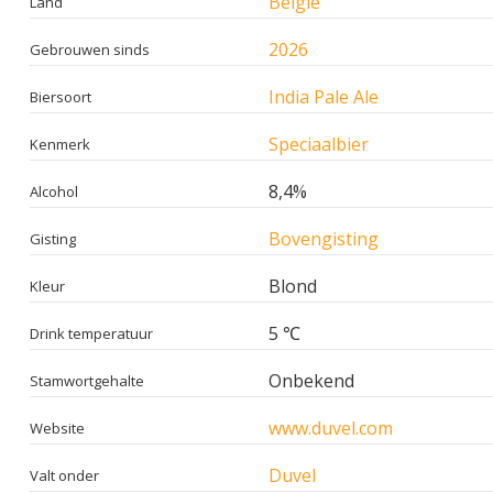
België
Land
2026
Gebrouwen sinds
India Pale Ale
Biersoort
Speciaalbier
Kenmerk
8,4%
Alcohol
Bovengisting
Gisting
Blond
Kleur
5 ℃
Drink temperatuur
Onbekend
Stamwortgehalte
www.duvel.com
Website
Duvel
Valt onder