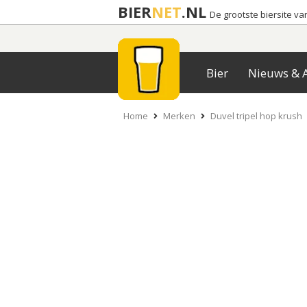
BIER
NET
.NL
De grootste biersite v
Bier
Nieuws & A
Home
Merken
Duvel tripel hop krush