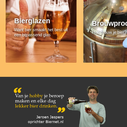
Bierglazen
Brouwpro
Want bier smaakt het best uit
Hoe brouw je bier?
een bijpassend glas